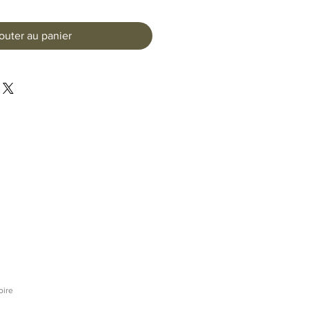
outer au panier
oire