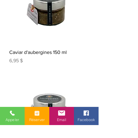
Caviar d'aubergines 150 ml
Prix
6,95 $
Appeler
Réserver
Email
Facebook