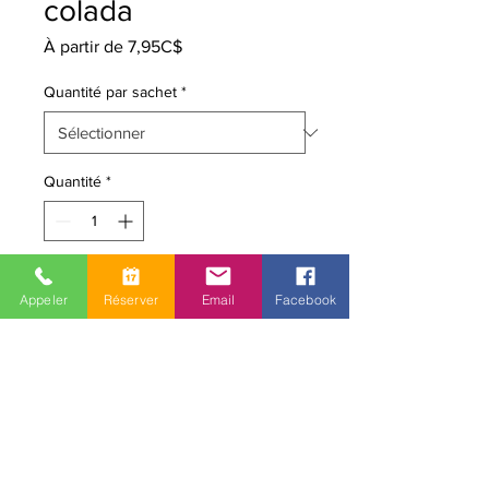
colada
Prix
À partir de
7,95C$
promotionnel
Quantité par sachet
*
Quantité
*
Ajouter au panier
Appeler
Réserver
Email
Facebook
Biscuit croquant à l'ananas, noix de
coco et rhum
Aucun agent de conservation. Peut
se conserver 3 à 4 mois
à température ambiante (maximum
30 degrés celsius) suivant la date de