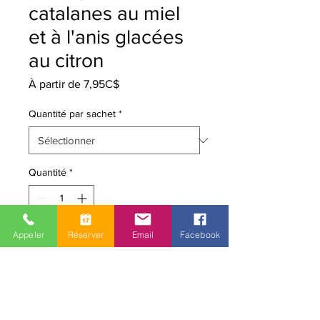
catalanes au miel
et à l'anis glacées
au citron
Prix
À partir de
7,95C$
promotionnel
Quantité par sachet
*
Quantité
*
Appeler
Réserver
Email
Facebook
Ajouter au panier
Biscuits traditionnels Catalans au
miel, anis et glaçage au citron
Aucun agent de conservation. Peut