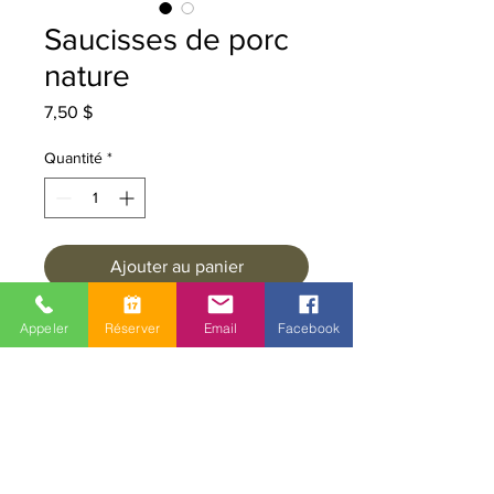
Saucisses de porc
nature
Prix
7,50 $
Quantité
*
Ajouter au panier
Saucisses de porc, sel, poivre noir
Appeler
Réserver
Email
Facebook
concassé
Sans additifs, ni colorants
Emballage sous-vide réfrigéré.
Article offert seulement en boutique
ou bien en livraison locale