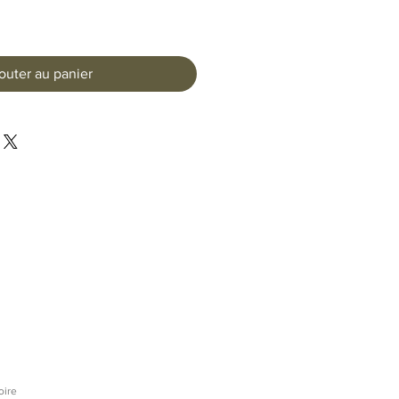
outer au panier
oire